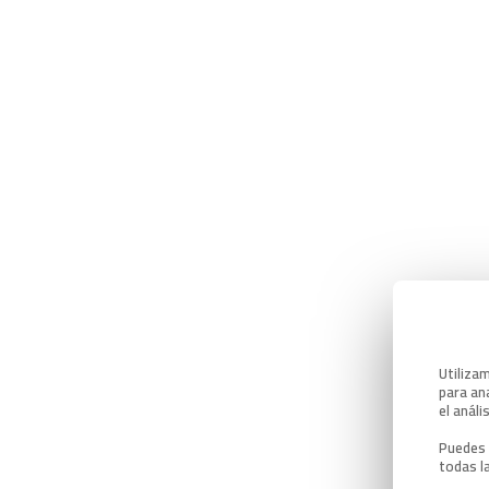
Utiliza
para ana
el análi
Puedes 
todas l