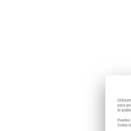
Utiliza
para ana
el análi
Puedes 
todas l