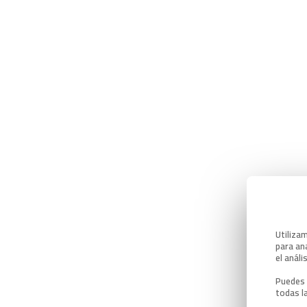
Utiliza
para ana
el análi
Puedes 
todas l