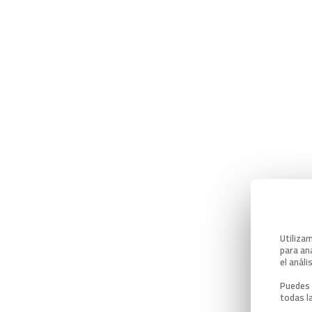
Utiliza
para ana
el análi
Puedes 
todas l