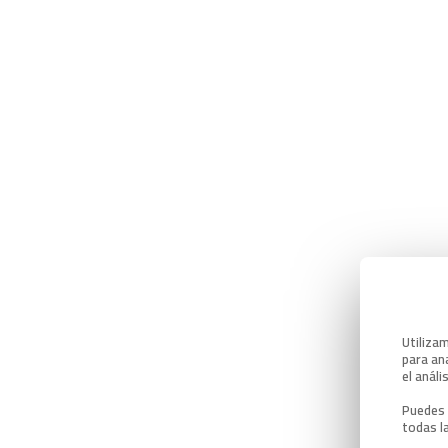
Utiliza
para ana
el análi
Puedes 
todas l