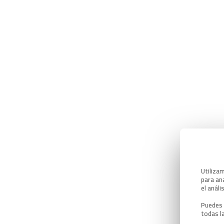
Utiliza
para ana
el análi
Puedes 
todas l