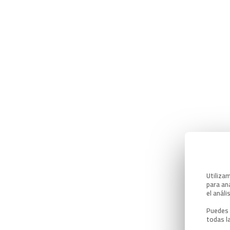
Utiliza
para ana
el análi
Puedes 
todas l