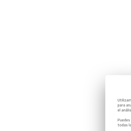
Utiliza
para ana
el análi
Puedes 
todas l