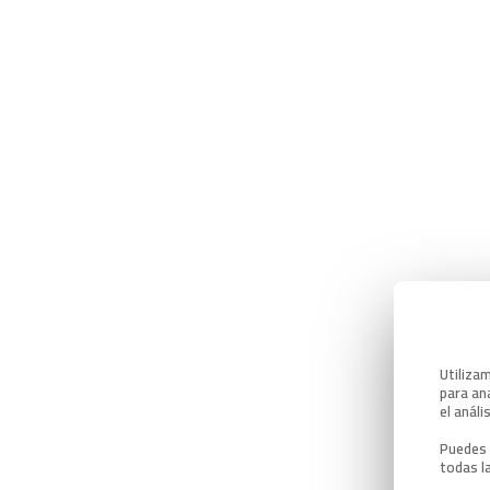
Utiliza
para ana
el análi
Puedes 
todas l