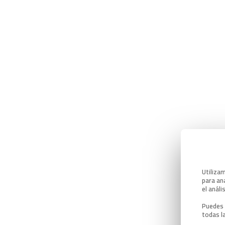
Utiliza
para ana
el análi
Puedes 
todas l