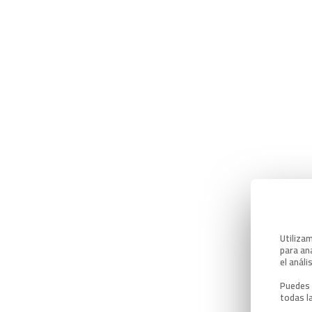
Utiliza
para ana
el análi
Puedes 
todas l