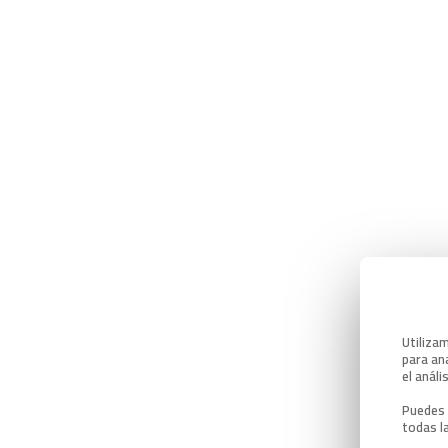
Utiliza
para ana
el análi
Puedes 
todas l