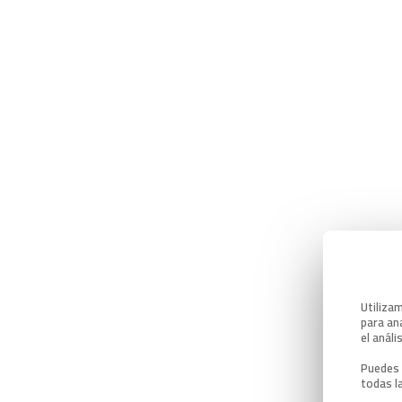
Utiliza
para ana
el análi
Puedes 
todas l