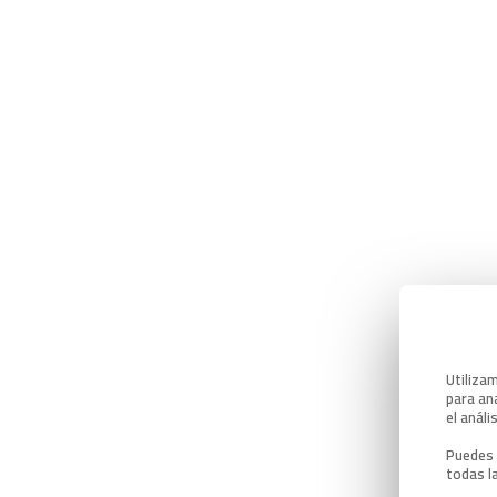
Utiliza
para ana
el análi
Puedes 
todas l