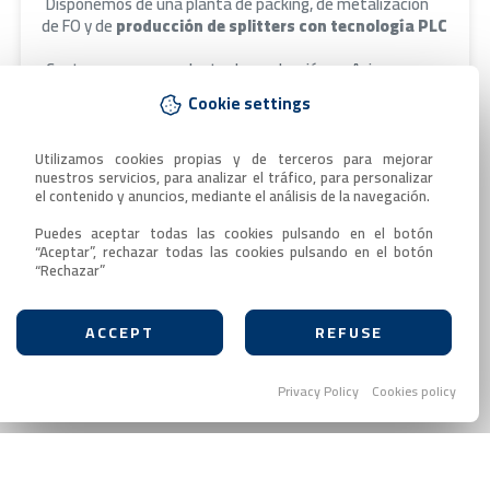
Disponemos de una planta de packing, de metalización
de FO y de
producción de splitters con tecnología PLC
Contamos con una planta de producción en Asia para
producción propia de conectores y adaptadores
Cookie settings
La capacidad de conectorización es de
700.000
conectores por mes
Utilizamos cookies propias y de terceros para mejorar 
nuestros servicios, para analizar el tráfico, para personalizar 
el contenido y anuncios, mediante el análisis de la navegación.

El control de calidad se lleva a cabo con
equipos de
última generación
Puedes aceptar todas las cookies pulsando en el botón 
“Aceptar”, rechazar todas las cookies pulsando en el botón 
“Rechazar”
Contacta
ACCEPT
REFUSE
Privacy Policy
Cookies policy