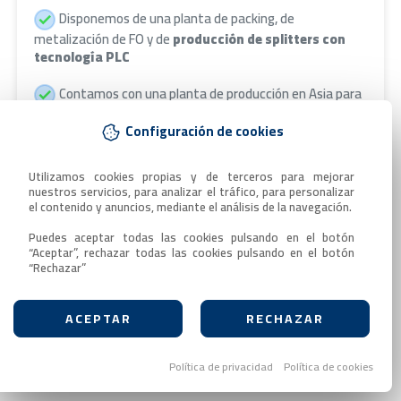
Disponemos de una planta de packing, de
metalización de FO y de
producción de splitters con
tecnología PLC
Contamos con una planta de producción en Asia para
producción propia de conectores y adaptadores
Configuración de cookies
La capacidad de conectorización es de
700.000
conectores por mes
Utilizamos cookies propias y de terceros para mejorar 
nuestros servicios, para analizar el tráfico, para personalizar 
el contenido y anuncios, mediante el análisis de la navegación.

El control de calidad se lleva a cabo con
equipos de
última generación
Puedes aceptar todas las cookies pulsando en el botón 
“Aceptar”, rechazar todas las cookies pulsando en el botón 
“Rechazar”
Contacta
ACEPTAR
RECHAZAR
Política de privacidad
Política de cookies